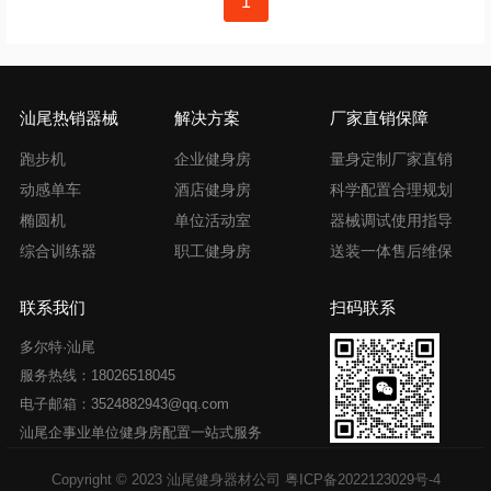
1
章
导
航
汕尾热销器械
解决方案
厂家直销保障
跑步机
企业健身房
量身定制厂家直销
动感单车
酒店健身房
科学配置合理规划
椭圆机
单位活动室
器械调试使用指导
综合训练器
职工健身房
送装一体售后维保
联系我们
扫码联系
多尔特·汕尾
服务热线：18026518045
电子邮箱：3524882943@qq.com
汕尾企事业单位健身房配置一站式服务
Copyright © 2023 汕尾健身器材公司
粤ICP备2022123029号-4