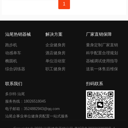
文
1
章
导
航
汕尾热销器械
解决方案
厂家直销保障
跑步机
企业健身房
量身定制厂家直销
动感单车
酒店健身房
科学配置合理规划
椭圆机
单位活动室
器械调试使用指导
综合训练器
职工健身房
送装一体售后维保
联系我们
扫码联系
多尔特·汕尾
服务热线：18026518045
电子邮箱：3524882943@qq.com
汕尾企事业单位健身房配置一站式服务