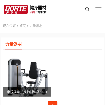
现在位置：
首页
>
力量器材
力量器材
康乐佳坐式推胸训练器K601
文