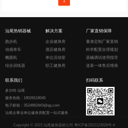
1
章
导
航
汕尾热销器械
解决方案
厂家直销保障
跑步机
企业健身房
量身定制厂家直销
动感单车
酒店健身房
科学配置合理规划
椭圆机
单位活动室
器械调试使用指导
综合训练器
职工健身房
送装一体售后维保
联系我们
扫码联系
多尔特·汕尾
服务热线：18026518045
电子邮箱：3524882943@qq.com
汕尾企事业单位健身房配置一站式服务
Copyright © 2023 汕尾健身器材公司
粤ICP备2022123029号-4