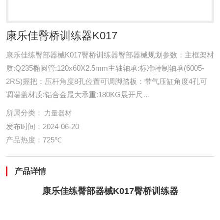
康乐佳臀桥训练器K017
康乐佳练臀部器械K017臀桥训练器臀部器械规划参数：主框架材
质:Q235椭圆管:120x60X2.5mm主轴轴承:标准特制轴承(6005-
2RS)握把：压杆角度8孔位置可调脚踏板：带气压缸角度4孔可
调端盖材质:铝合金最大承重:180KG展开尺
寸:1570X1100X800mm毛/净重:88KG/...
所属分类：
力量器材
发布时间：2024-06-20
产品热度：725℃
产品详情
康乐佳练臀部器械K017臀桥训练器