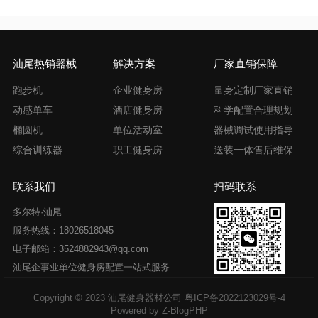
汕尾热销器械
解决方案
厂家直销保障
跑步机
企业健身房
量身定制厂家直销
动感单车
酒店健身房
科学配置合理规划
椭圆机
单位活动室
器械调试使用指导
综合训练器
职工健身房
送装一体售后维保
联系我们
扫码联系
多尔特·汕尾
服务热线：18026518045
电子邮箱：3524882943@qq.com
汕尾企事业单位健身房配置一站式服务
Copyright © 2023 汕尾健身器材公司
粤ICP备2022123029号-4
Powered by
Z-BlogPHP