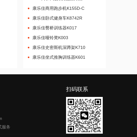
康乐佳商用跑步机K155D-C
康乐佳卧式健身车K8742R
康乐佳臀桥训练器K017
康乐佳哑铃凳K003
康乐佳史密斯机深蹲架K710
康乐佳坐式推胸训练器K601
扫码联系
m
式服务