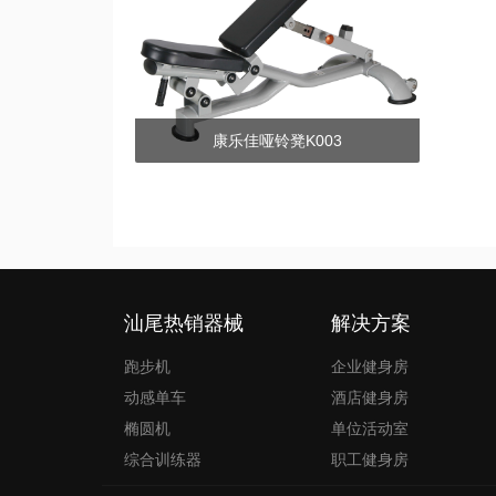
康乐佳哑铃凳K003
文
章
导
航
汕尾热销器械
解决方案
跑步机
企业健身房
动感单车
酒店健身房
椭圆机
单位活动室
综合训练器
职工健身房