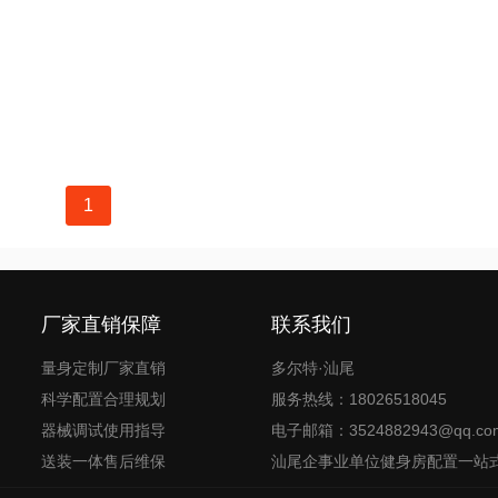
1
厂家直销保障
联系我们
量身定制厂家直销
多尔特·汕尾
科学配置合理规划
服务热线：18026518045
器械调试使用指导
电子邮箱：3524882943@qq.co
送装一体售后维保
汕尾企事业单位健身房配置一站