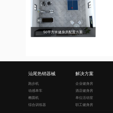
50平方米健身房配置方案
文
章
导
航
汕尾热销器械
解决方案
跑步机
企业健身房
动感单车
酒店健身房
椭圆机
单位活动室
综合训练器
职工健身房