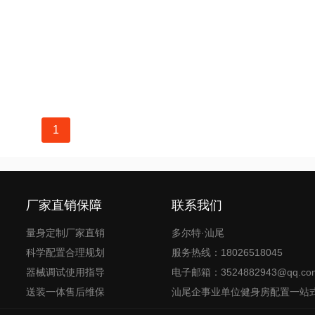
1
厂家直销保障
联系我们
量身定制厂家直销
多尔特·汕尾
科学配置合理规划
服务热线：18026518045
器械调试使用指导
电子邮箱：3524882943@qq.co
送装一体售后维保
汕尾企事业单位健身房配置一站