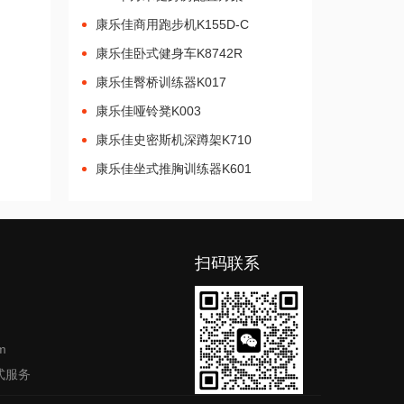
康乐佳商用跑步机K155D-C
康乐佳卧式健身车K8742R
康乐佳臀桥训练器K017
康乐佳哑铃凳K003
康乐佳史密斯机深蹲架K710
康乐佳坐式推胸训练器K601
扫码联系
m
式服务