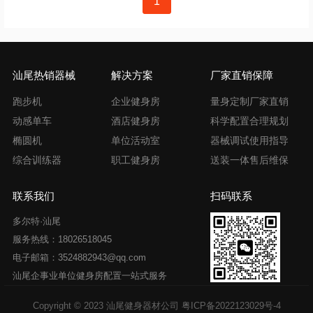
1
章
导
航
汕尾热销器械
解决方案
厂家直销保障
跑步机
企业健身房
量身定制厂家直销
动感单车
酒店健身房
科学配置合理规划
椭圆机
单位活动室
器械调试使用指导
综合训练器
职工健身房
送装一体售后维保
联系我们
扫码联系
多尔特·汕尾
服务热线：18026518045
电子邮箱：3524882943@qq.com
汕尾企事业单位健身房配置一站式服务
Copyright © 2023 汕尾健身器材公司
粤ICP备2022123029号-4