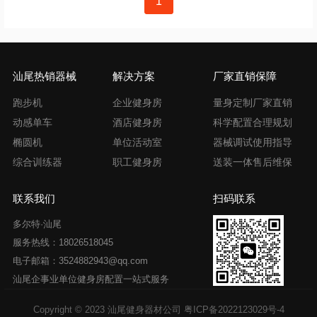
1
章
导
航
汕尾热销器械
解决方案
厂家直销保障
跑步机
企业健身房
量身定制厂家直销
动感单车
酒店健身房
科学配置合理规划
椭圆机
单位活动室
器械调试使用指导
综合训练器
职工健身房
送装一体售后维保
联系我们
扫码联系
多尔特·汕尾
服务热线：18026518045
电子邮箱：3524882943@qq.com
汕尾企事业单位健身房配置一站式服务
Copyright © 2023 汕尾健身器材公司
粤ICP备2022123029号-4