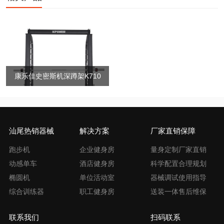
康乐佳史密斯机深蹲架K710
汕尾热销器械
解决方案
厂家直销保障
跑步机
企业健身房
量身定制厂家直销
动感单车
酒店健身房
科学配置合理规划
椭圆机
单位活动室
器械调试使用指导
综合训练器
职工健身房
送装一体售后维保
联系我们
扫码联系